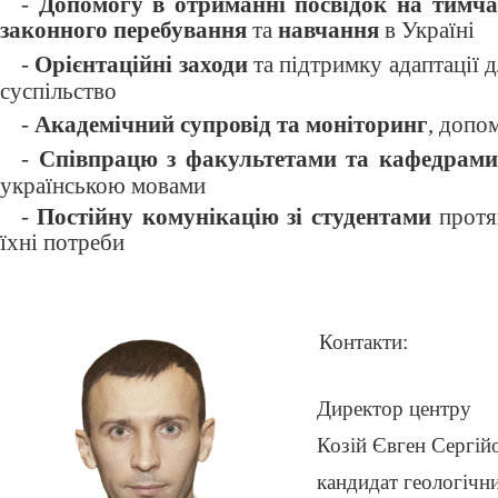
-
Допомогу в отриманні посвідок на тимч
законного перебування
та
навчання
в Україні
-
О
рієнтаційні заходи
та підтримку адаптації д
суспільство
-
Академічний супровід та моніторинг
, допо
-
Співпрацю з факультетами та кафедрами
українською мовами
-
Постійну комунікацію зі студентами
протяг
їхні потреби
Контакти:
Директор центру
Козій Євген Сергі
кандидат геологічн