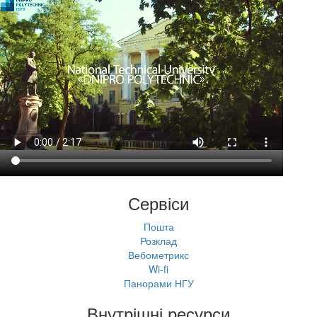
Сервіси
Пошта
Розклад
Вебометрикс
Wi-fi
Панорами НГУ
Внутрішні ресурси