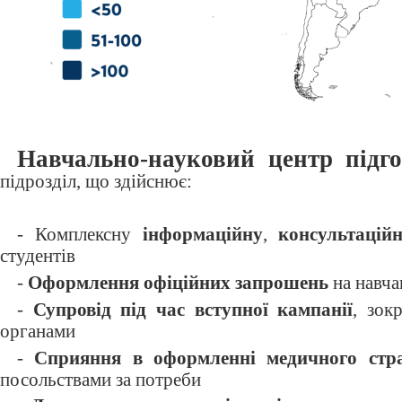
Навчально-науковий центр підг
підрозділ, що здійснює:
- Комплексну
інформаційну
,
консультаці
студентів
-
Оформлення офіційних запрошень
на навча
-
Супровід
під час вступної кампанії
, зок
органами
-
Сприяння в оформленні медичного страх
посольствами за потреби